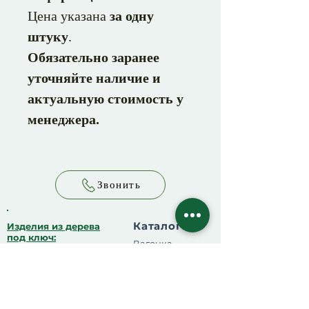
Цена указана
за одну
штуку
.
Обязательно заранее
уточняйте наличие и
актуальную стоимость у
менеджера.
Звонить
Каталог
Изделия из дерева
под ключ:
Вагонка
Деревянные беседки
Доска пола
Доска
Перголы
Брус
Садовая мебель