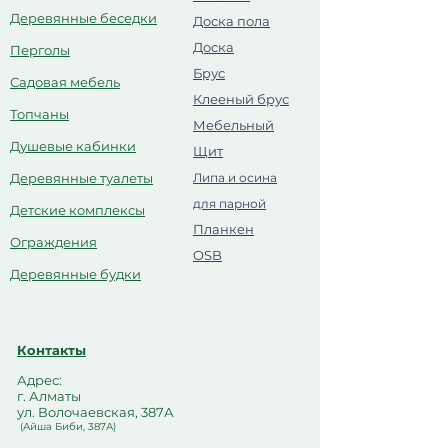
Деревянные беседки
Доска пола
Доска
Перголы
Брус
Садовая мебель
Клееный брус
Топчаны
Мебельный
Душевые кабинки
Щит
Деревянные туалеты
Липа и осина
для парной
Детские комплексы
Планкен
Ограждения
OSB
Деревянные будки
Контакты
Адрес:
г. Алматы
ул. Волочаевская, 387А
(Айша Биби, 387А)