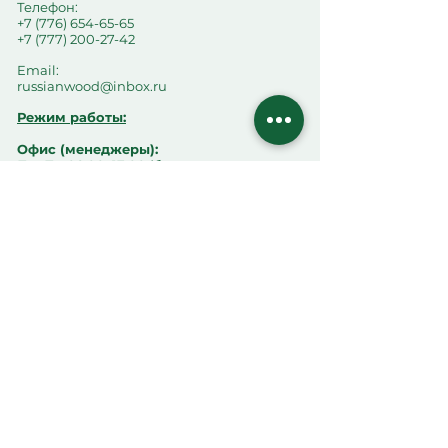
Телефон:
+7 (776) 654-65-65
+7 (777) 200-27-42
Email:
russianwood@inbox.ru
Режим работы:
Офис (менеджеры):
Пн–Пт: 08:00–17:00 (без
перерыва)
Сб: 08:00–14:00
Вс: выходной
Склад (погрузка):
Пн–Пт: 08:00–12:00 / 13:00–
17:00
Сб: 08:00–14:00
Перерыв на складе:
12:00–13:00 (погрузка не
производится)
Информация
О компании