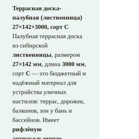
Террасная доска-
палубная (лиственница)
27×142×3000, сорт С
Палубная террасная доска
из сибирской
лиственницы
, размером
27×142 мм
, длина
3000 мм
,
сорт
С
— это бюджетный и
надёжный материал для
устройства уличных
настилов: террас, дорожек,
балконов, зон у бань и
бассейнов. Имеет
рифлёную
антискользящую