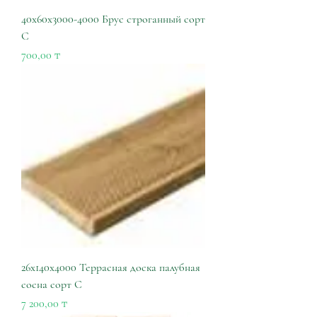
40х60х3000-4000 Брус строганный сорт
С
Цена
700,00 ₸
26х140х4000 Террасная доска палубная
сосна сорт С
Цена
7 200,00 ₸