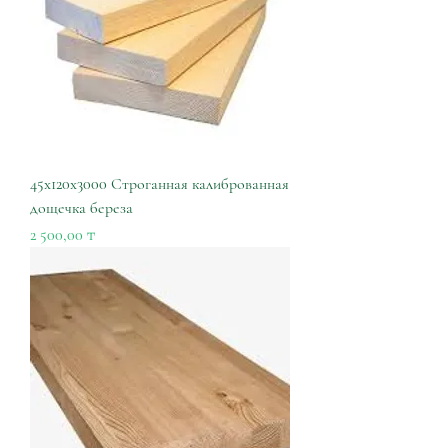
45х120х3000 Строганная калиброванная
дощечка береза
Цена
2 500,00 ₸