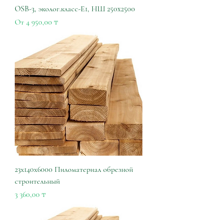
OSB-3, эколог.класс-Е1, НШ 250x2500
Цена со скидкой
От
4 950,00 ₸
23х140х6000 Пиломатериал обрезной
строительный
Цена
3 360,00 ₸