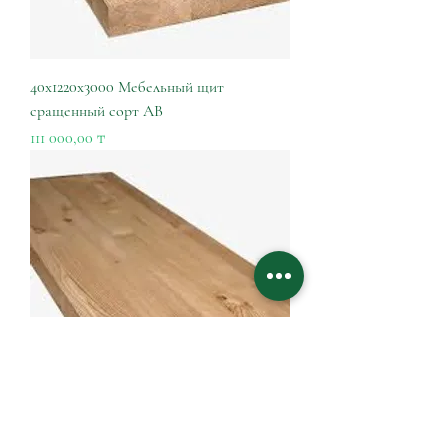
40х1220х3000 Мебельный щит
сращенный сорт АВ
Цена
111 000,00 ₸
40х800х3500 Мебельный щит