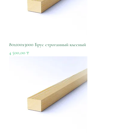
80х100х3000 Брус строганный клееный
Цена
4 500,00 ₸