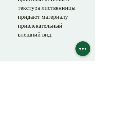
текстура лиственницы
придают материалу
привлекательный
внешний вид.
Звонить
Каталог
Изделия из дерева
под ключ:
Вагонка
Деревянные беседки
Доска пола
Доска
Перголы
Брус
Садовая мебель
Клееный брус
Топчаны