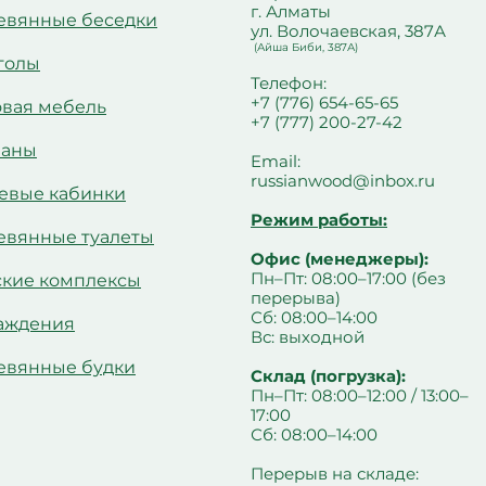
г. Алматы
евянные беседки
ул. Волочаевская, 387А
(Айша Биби, 387А)
голы
Телефон:
+7 (776) 654-65-65
овая мебель
+7 (777) 200-27-42
чаны
Email:
russianwood@inbox.ru
евые кабинки
Режим работы:
евянные туалеты
Офис (менеджеры):
Пн–Пт: 08:00–17:00 (без
ские комплексы
перерыва)
Сб: 08:00–14:00
аждения
Вс: выходной
евянные будки
Склад (погрузка):
Пн–Пт: 08:00–12:00 / 13:00–
17:00
Сб: 08:00–14:00
Перерыв на складе: