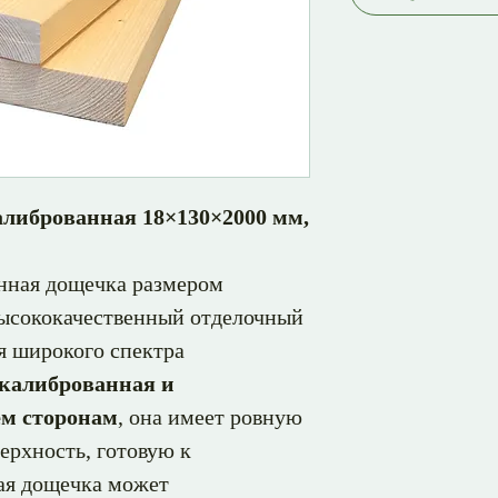
алиброванная 18×130×2000 мм,
нная дощечка размером
ысококачественный отделочный
я широкого спектра
калиброванная и
ём сторонам
, она имеет ровную
ерхность, готовую к
ая дощечка может