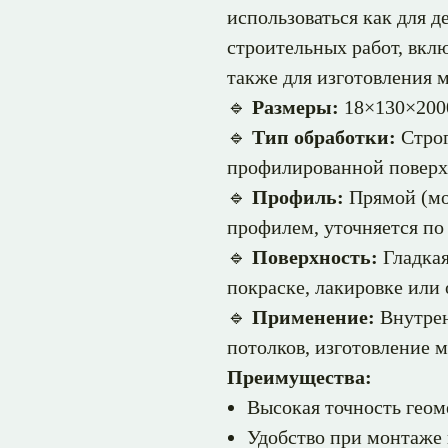
использоваться как для д
строительных работ, вклю
также для изготовления 
🔹
Размеры:
18×130×200
🔹
Тип обработки:
Строг
профилированной повер
🔹
Профиль:
Прямой (мо
профилем, уточняется по 
🔹
Поверхность:
Гладкая
покраске, лакировке или
🔹
Применение:
Внутрен
потолков, изготовление 
Преимущества:
Высокая точность геом
Удобство при монтаже 