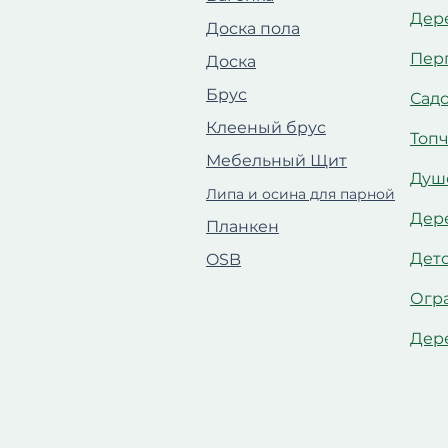
Дер
Доска пола
Пер
Доска
Брус
Сад
Клееный брус
Топ
Мебельный Щит
Душ
Липа и осина для парной
Дер
Планкен
Дет
OSB
Огр
Дер