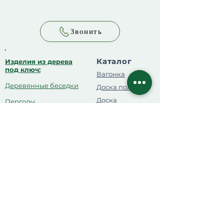
Звонить
Каталог
Изделия из дерева
под ключ:
Вагонка
Деревянные беседки
Доска пола
Доска
Перголы
Брус
Садовая мебель
Клееный брус
Топчаны
Мебельный
Душевые кабинки
Щит
Деревянные туалеты
Липа и осина
для парной
Детские комплексы
Планкен
Ограждения
OSB
Деревянные будки