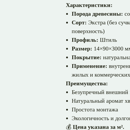
Характеристики:
Порода древесины:
со
Сорт:
Экстра (без сучк
поверхность)
Профиль:
Штиль
Размер:
14×90×3000 м
Покрытие:
натуральна
Применение:
внутренн
жилых и коммерчески
Преимущества:
Безупречный внешний 
Натуральный аромат х
Простота монтажа
Экологичность и долго
💰
Цена указана за м².