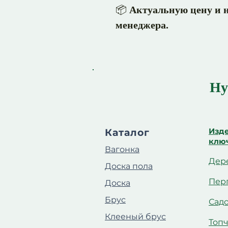
📦
Актуальную цену и н
менеджера.
Ну
Изде
Каталог
клю
Вагонка
Дер
Доска пола
Пер
Доска
Брус
Сад
Клееный брус
Топ