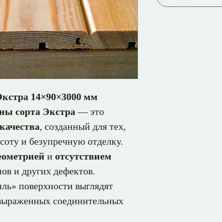
кстра 14×90×3000 мм
ны сорта Экстра
— это
качества
, созданный для тех,
соту и безупречную отделку.
еометрией
и
отсутствием
ов и других дефектов.
ль» поверхности выглядят
 выраженных соединительных