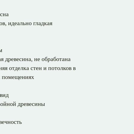
сна
ов, идеально гладкая
м
я древесина, не обработана
яя отделка стен и потолков в
х помещениях
вид
войной древесины
вечность