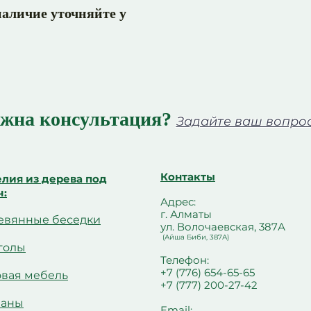
аличие уточняйте у
жна консультация?
Задайте ваш вопрос 
Контакты
лия из дерева под
ч:
Адрес:
г. Алматы
евянные беседки
ул. Волочаевская, 387А
(Айша Биби, 387А)
голы
Телефон:
+7 (776) 654-65-65
овая мебель
+7 (777) 200-27-42
чаны
Email: