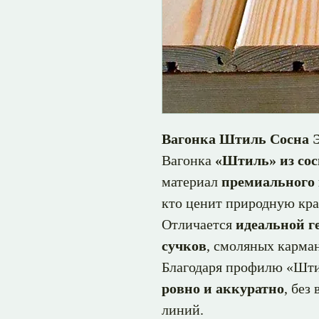
Вагонка Штиль Сосна Э
Вагонка
«Штиль» из сос
материал
премиального 
кто ценит природную кра
Отличается
идеальной г
сучков
, смоляных карман
Благодаря профилю «Шти
ровно и аккуратно
, без
линий.