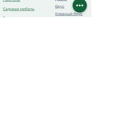
Брус
Садовая мебель
Клееный брус
Топчаны
Мебельный
Душевые кабинки
Щит
Деревянные туалеты
Липа и осина
для парной
Детские комплексы
Планкен
Ограждения
OSB
Деревянные будки
Контакты
Адрес:
г. Алматы
ул. Волочаевская, 387А
(Айша Биби, 387А)
Телефон:
+7 (776) 654-65-65
+7 (777) 200-27-42