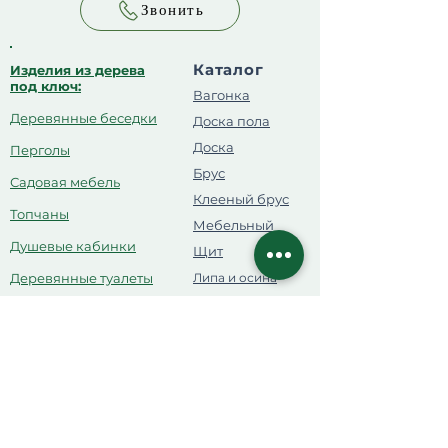
Звонить
Каталог
Изделия из дерева
под ключ:
Вагонка
Деревянные беседки
Доска пола
Доска
Перголы
Брус
Садовая мебель
Клееный брус
Топчаны
Мебельный
Душевые кабинки
Щит
Деревянные туалеты
Липа и осина
для парной
Детские комплексы
Планкен
Ограждения
OSB
Деревянные будки