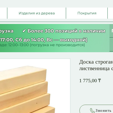
Изделия из дерева
Покрытия
грузка ✔ Более 300 позиций в наличии
17:00, Сб до 14:00, Вс — выходной)
де: 12:00–13:00 (погрузка не производится)
Доска строга
лиственница 
Цена
1 775,00 ₸
Звонить