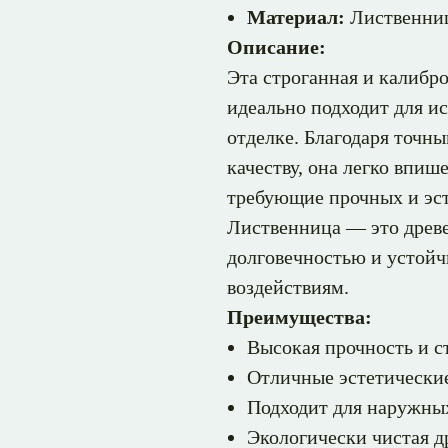
Материал:
Лиственниц
Описание:
Эта строганная и калибр
идеально подходит для ис
отделке. Благодаря точн
качеству, она легко впиш
требующие прочных и эс
Лиственница — это древе
долговечностью и устой
воздействиям.
Преимущества:
Высокая прочность и с
Отличные эстетические
Подходит для наружны
Экологически чистая д