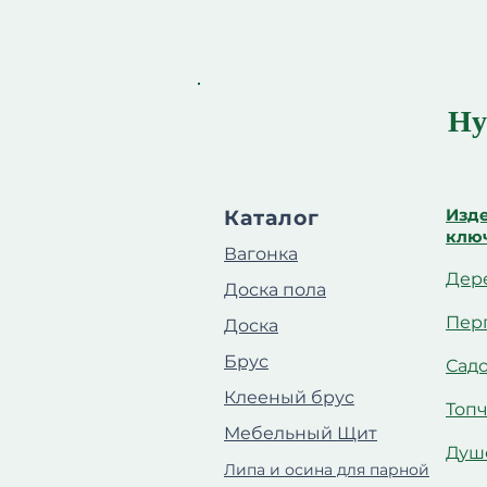
Ну
Изде
Каталог
клю
Вагонка
Дер
Доска пола
Пер
Доска
Брус
Сад
Клееный брус
Топ
Мебельный Щит
Душ
Липа и осина для парной