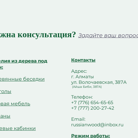
жна консультация?
Задайте ваш вопрос 
Контакты
лия из дерева под
ч:
Адрес:
г. Алматы
евянные беседки
ул. Волочаевская, 387А
(Айша Биби, 387А)
голы
Телефон:
+7 (776) 654-65-65
овая мебель
+7 (777) 200-27-42
чаны
Email:
russianwood@inbox.ru
евые кабинки
Режим работы: